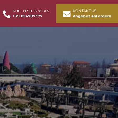
KONTAKT US
RUFEN SIE UNS AN
+39 054787377
Angebot anfordern