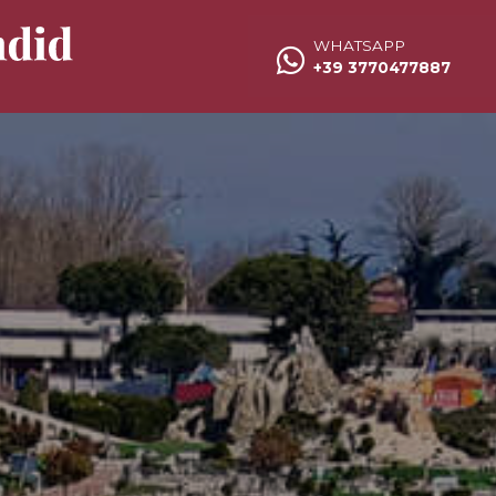
WHATSAPP
+39 3770477887