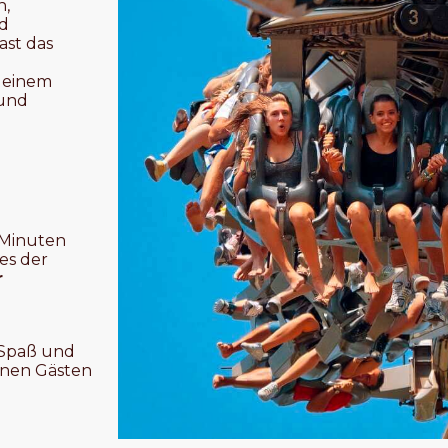
n,
nd
Fast das
, einem
 und
 Minuten
nes der
r
d
 Spaß und
enen Gästen