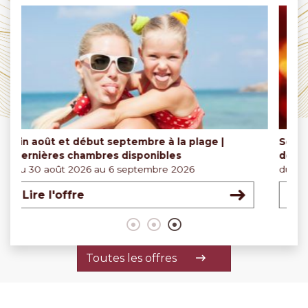
Septembre entre la danse de plage et la danse
OF
de salon
du 
du 12.09.2026 au 20.09.2026
L
Lire l'offre
1
2
3
Toutes les offres