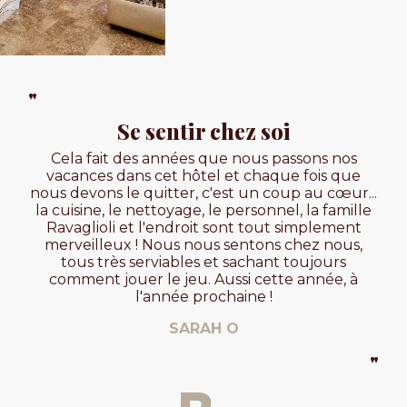
"
"
Se sentir chez soi
ès
Cela fait des années que nous passons nos
e ...
vacances dans cet hôtel et chaque fois que
exc
e la
nous devons le quitter, c'est un coup au cœur...
Pro
nte
la cuisine, le nettoyage, le personnel, la famille
Ravaglioli et l'endroit sont tout simplement
ap
merveilleux ! Nous nous sentons chez nous,
tous très serviables et sachant toujours
comment jouer le jeu. Aussi cette année, à
"
l'année prochaine !
SARAH O
"