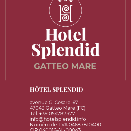
HÔTEL SPLENDID
avenue G. Cesare, 67
47043 Gatteo Mare (FC)
Tel.
+39 054787377
info@hotelsplendid.info
Numéro de TVA 04687810400
CIR 040016-AL-00043